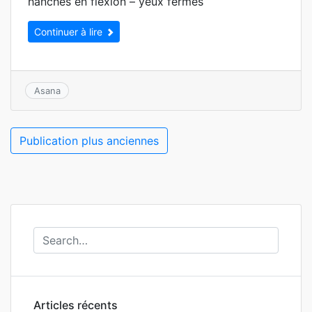
hanches en flexion – yeux fermés
Continuer à lire
Asana
Navigation
Publication plus anciennes
des
articles
Articles récents