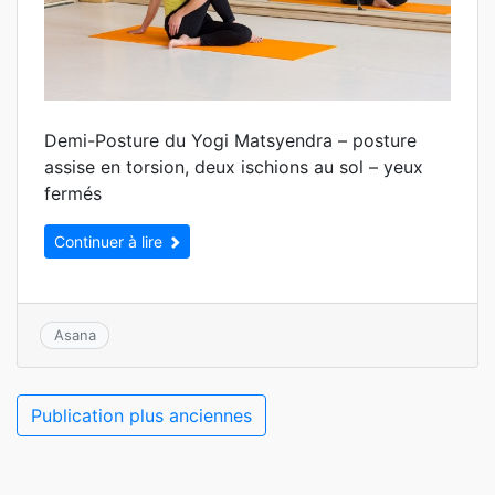
Demi-Posture du Yogi Matsyendra – posture
assise en torsion, deux ischions au sol – yeux
fermés
Continuer à lire
Asana
Navigation
Publication plus anciennes
des