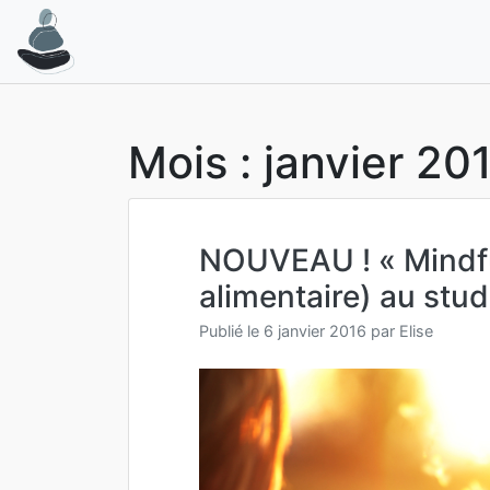
Aller
au
contenu
Mois :
janvier 20
NOUVEAU ! « Mindful
alimentaire) au stud
Publié le
6 janvier 2016
par
Elise