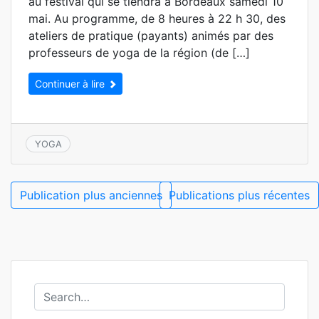
au festival qui se tiendra à Bordeaux samedi 10
mai. Au programme, de 8 heures à 22 h 30, des
ateliers de pratique (payants) animés par des
professeurs de yoga de la région (de […]
Continuer à lire
YOGA
Navigation
Publication plus anciennes
Publications plus récentes
des
articles