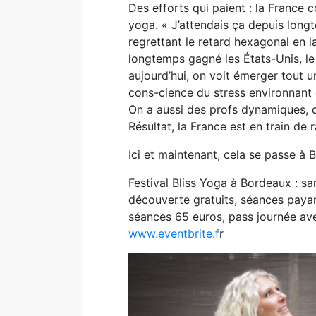
Des efforts qui paient : la France 
yoga. « J’attendais ça depuis longt
regrettant le retard hexagonal en l
longtemps gagné les États-Unis, le
aujourd’hui, on voit émerger tout u
cons-cience du stress environnant e
On a aussi des profs dynamiques, qu
Résultat, la France est en train de 
Ici et maintenant, cela se passe à 
Festival Bliss Yoga à Bordeaux : sa
découverte gratuits, séances payan
séances 65 euros, pass journée ave
www.eventbrite.f
r