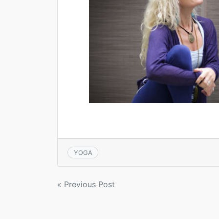
YOGA
Navigation
« Previous Post
de