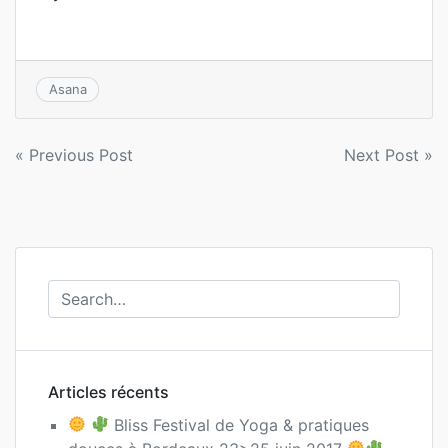
Asana
Navigation
« Previous Post
Next Post »
de
l’article
Articles récents
Bliss Festival de Yoga & pratiques