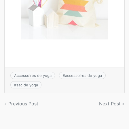
Accessoires de yoga
#
accessoires de yoga
#
sac de yoga
Navigation
« Previous Post
Next Post »
de
l’article