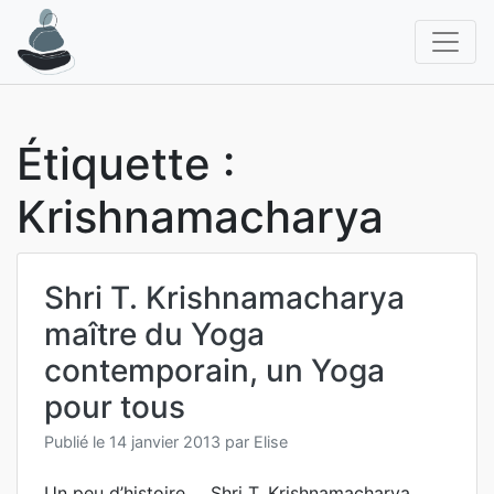
Aller
au
contenu
Étiquette :
Krishnamacharya
Shri T. Krishnamacharya
maître du Yoga
contemporain, un Yoga
pour tous
Publié le
14 janvier 2013
par
Elise
Un peu d’histoire … Shri T. Krishnamacharya