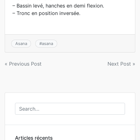
– Bassin levé, hanches en demi flexion.
– Tronc en position inversée.
Asana
#
asana
Navigation
« Previous Post
Next Post »
de
l’article
Articles récents