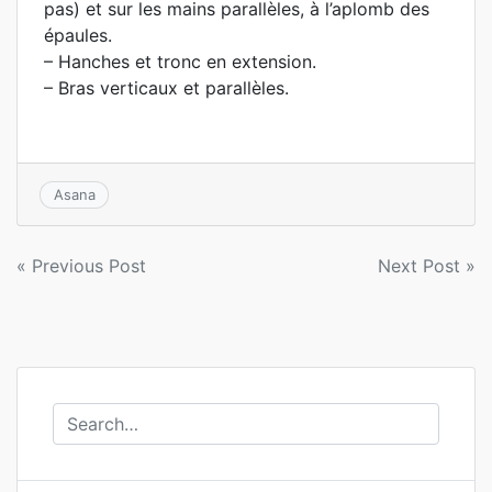
pas) et sur les mains parallèles, à l’aplomb des
épaules.
– Hanches et tronc en extension.
– Bras verticaux et parallèles.
Asana
Navigation
« Previous Post
Next Post »
de
l’article